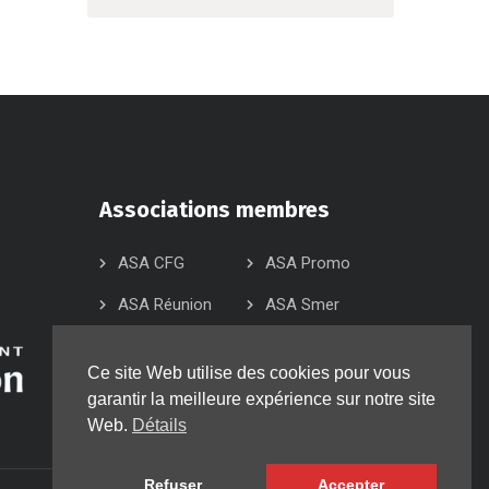
Associations membres
ASA CFG
ASA Promo
ASA Réunion
ASA Smer
ASA Sud
ASA 974
Ce site Web utilise des cookies pour vous
ASK KCB
ASK KCD
garantir la meilleure expérience sur notre site
Web.
Détails
Refuser
Accepter