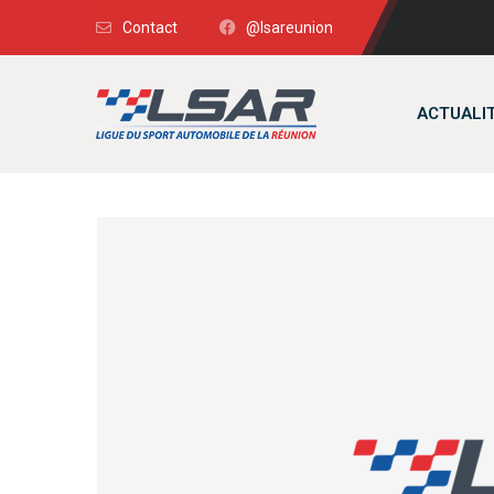
Contact
@lsareunion
ACTUALI