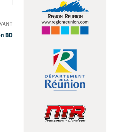
IVANT
en BD