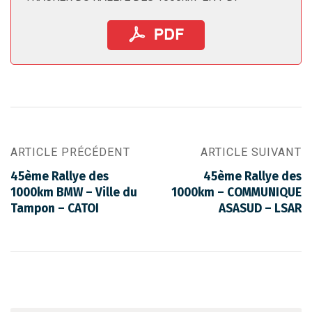
ARTICLE PRÉCÉDENT
ARTICLE SUIVANT
45ème Rallye des
45ème Rallye des
1000km BMW – Ville du
1000km – COMMUNIQUE
Tampon – CATOI
ASASUD – LSAR