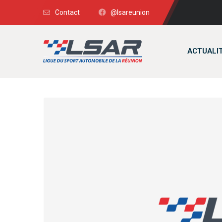
Contact
@lsareunion
ACTUALI