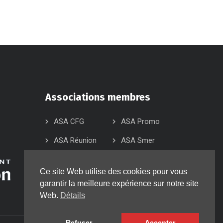
Associations membres
ASA CFG
ASA Promo
ASA Réunion
ASA Smer
ASA Sud
ASA 974
Ce site Web utilise des cookies pour vous
ASK KCB
ASK KCD
garantir la meilleure expérience sur notre site
Web.
Détails
Refuser
Accepter